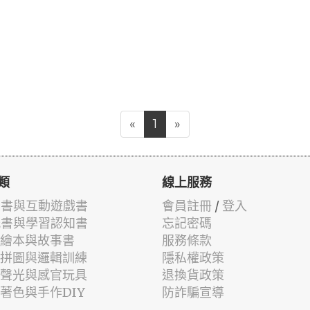
«
1
»
類
線上服務
有聲書與互動遊戲書
會員註冊
/
登入
貼紙書與學習認知書
忘記密碼
兒童繪本與故事書
服務條款
認知拼圖與邏輯訓練
隱私權政策
幼兒聲光與感官玩具
退換貨政策
筆著色與手作DIY
防詐騙宣導