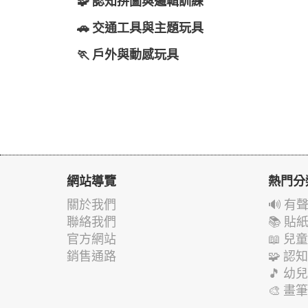
🧩 認知拼圖與邏輯訓練
🚗 交通工具與主題玩具
🏃 戶外與動感玩具
網站導覽
熱門分
關於我們
🔊 
聯絡我們
📚 
官方網站
📖 
銷售通路
🧩 
🎵 
🎨 畫