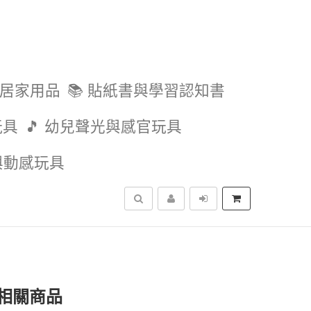
與居家用品
📚 貼紙書與學習認知書
玩具
🎵 幼兒聲光與感官玩具
外與動感玩具
搜尋
相關商品