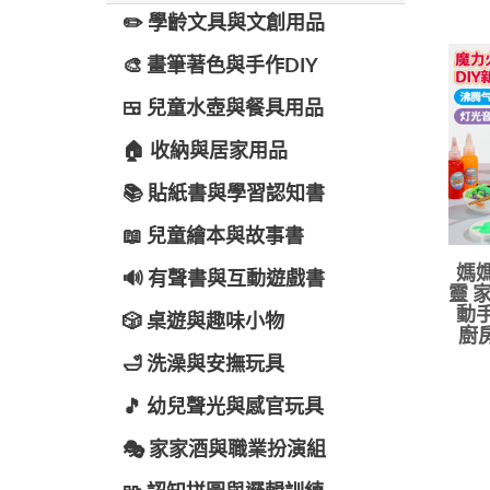
✏️ 學齡文具與文創用品
🎨 畫筆著色與手作DIY
🍱 兒童水壺與餐具用品
🏠 收納與居家用品
📚 貼紙書與學習認知書
📖 兒童繪本與故事書
媽媽
🔊 有聲書與互動遊戲書
靈 
動手
🎲 桌遊與趣味小物
廚
🛁 洗澡與安撫玩具
🎵 幼兒聲光與感官玩具
🎭 家家酒與職業扮演組