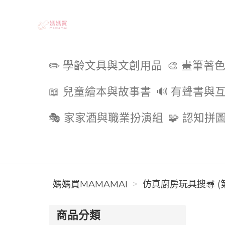
媽媽買MAMAMAI
✏️ 學齡文具與文創用品
🎨 畫筆著
📖 兒童繪本與故事書
🔊 有聲書與
🎭 家家酒與職業扮演組
🧩 認知拼
媽媽買MAMAMAI
仿真廚房玩具搜尋 (第
商品分類