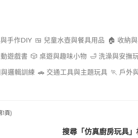
色與手作DIY
🍱 兒童水壺與餐具用品
🏠 收納
互動遊戲書
🎲 桌遊與趣味小物
🛁 洗澡與安撫
圖與邏輯訓練
🚗 交通工具與主題玩具
🏃 戶
1頁)
搜尋「仿真廚房玩具」