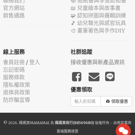
聯絡我們
📚 貼紙書與學習認知書
官方網站
📖 兒童繪本與故事書
銷售通路
🧩 認知拼圖與邏輯訓練
🎵 幼兒聲光與感官玩具
🎨 畫筆著色與手作DIY
線上服務
社群追蹤
會員註冊
/
登入
接收優惠與新產品資訊
忘記密碼
服務條款
隱私權政策
優惠領取
退換貨政策
防詐騙宣導
領取優惠
© 2026.
媽媽買MAMAMAI
為
媽媽買商行(88569680)
版權所有 - 由
飛鼠電商
雲端服務
建置