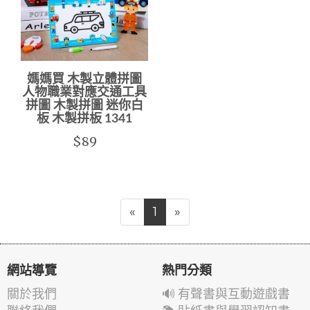
媽媽買 木製立體拼圖
人物職業對應交通工具
拼圖 木製拼圖 迷你白
板 木製拼板 1341
$89
«
1
»
網站導覽
熱門分類
關於我們
🔊 有聲書與互動遊戲書