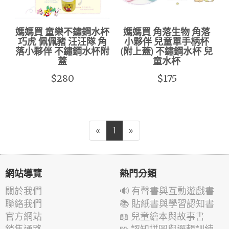
媽媽買 童樂不鏽鋼水杯
媽媽買 角落生物 角落
巧虎 佩佩豬 汪汪隊 角
小夥伴 兒童單手柄杯
落小夥伴 不鏽鋼水杯附
(附上蓋) 不鏽鋼水杯 兒
蓋
童水杯
$280
$175
«
1
»
網站導覽
熱門分類
關於我們
🔊 有聲書與互動遊戲書
聯絡我們
📚 貼紙書與學習認知書
官方網站
📖 兒童繪本與故事書