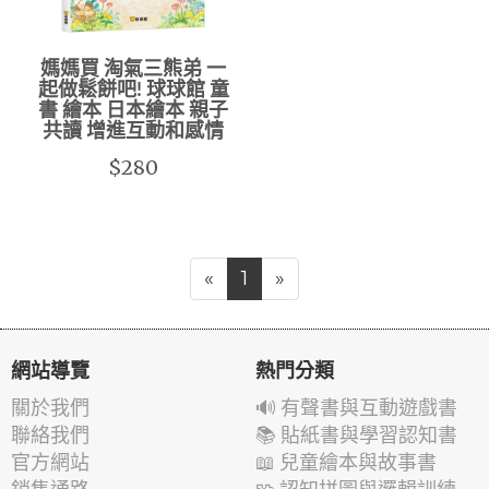
媽媽買 淘氣三熊弟 一
起做鬆餅吧! 球球館 童
書 繪本 日本繪本 親子
共讀 增進互動和感情
$280
«
1
»
網站導覽
熱門分類
關於我們
🔊 有聲書與互動遊戲書
聯絡我們
📚 貼紙書與學習認知書
官方網站
📖 兒童繪本與故事書