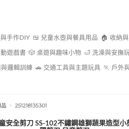
色與手作DIY
🍱 兒童水壺與餐具用品
🏠 收納
互動遊戲書
🎲 桌遊與趣味小物
🛁 洗澡與安撫
圖與邏輯訓練
🚗 交通工具與主題玩具
🏃 戶
用品
251218135301
 兒童安全剪刀 SS-102不鏽鋼雄獅蔬果造型小