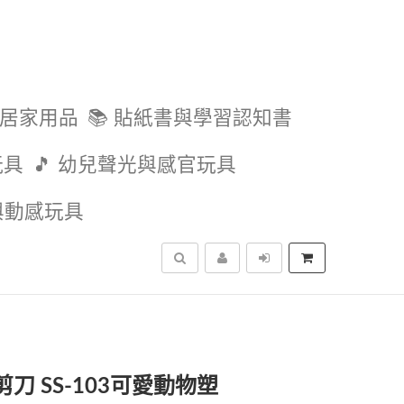
與居家用品
📚 貼紙書與學習認知書
玩具
🎵 幼兒聲光與感官玩具
外與動感玩具
搜尋
剪刀 SS-103可愛動物塑