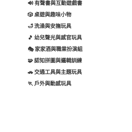
🔊 有聲書與互動遊戲書
🎲 桌遊與趣味小物
🛁 洗澡與安撫玩具
🎵 幼兒聲光與感官玩具
🎭 家家酒與職業扮演組
🧩 認知拼圖與邏輯訓練
🚗 交通工具與主題玩具
🏃 戶外與動感玩具