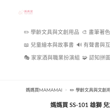
媽媽買MAMAMAI
✏️ 學齡文具與文創用品
🎨 畫筆著
📖 兒童繪本與故事書
🔊 有聲書與
🎭 家家酒與職業扮演組
🧩 認知拼
媽媽買MAMAMAI
✏️ 學齡文具與文創
媽媽買 SS-101 雄獅