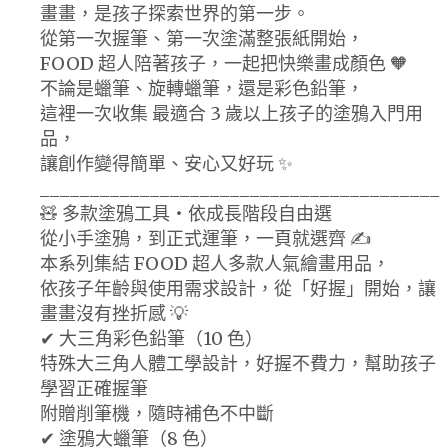
畫畫，是孩子探索世界的第一步。
從第一次握筆、第一次塗滿整張紙開始，
FOOD 超人陪著孩子，一起把快樂畫成顏色 🧡
不論是蠟筆、旋轉蠟筆，還是彩色鉛筆，
這裡一次收集 最適合 3 歲以上孩子的塗鴉入門用
品，
讓創作變得簡單、安心又好玩 ✨
________________________________________
🧸 多款塗鴉工具・依成長階段自由選
從小手塗鴉，到正式運筆，一頁就選齊 ✍️
本系列集結 FOOD 超人多款人氣繪畫用品，
依孩子年齡與使用需求設計，從「好握」開始，讓
畫畫沒有挫折感 💡
✔ 大三角彩色鉛筆（10 色）
特殊大三角人體工學設計，好握不費力，幫助孩子
學習正確握筆
附贈削筆機，隨時補色不中斷
✔ 塗鴉大蠟筆（8 色）