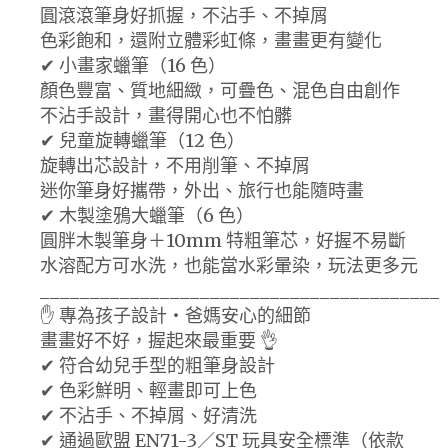
圓滾滾筆身好抓握，不沾手、不掉屑
色彩飽和，還附立體彩虹條，畫畫更有變化
✔ 小畫家蠟筆（16 色）
顏色豐富、質地細緻，可疊色、混色自由創作
不沾手設計，畫得開心也不怕髒
✔ 兒童旋轉蠟筆（12 色）
旋轉出芯設計，不用削筆、不掉屑
迷你筆身好攜帶，外出、旅行也能隨時畫
✔ 木製塗鴉大蠟筆（6 色）
圓胖木製筆身＋10mm 特粗筆芯，好握不易斷
水溶配方可水洗，也能當水彩暈染，玩法更多元
________________________________________
✋ 專為孩子設計・爸媽安心的細節
畫畫好不好，握起來最重要 👌
✔ 符合幼兒手型的粗筆身設計
✔ 色彩鮮明、輕畫即可上色
✔ 不沾手、不掉屑、好清洗
✔ 通過歐盟 EN71-3／ST 玩具安全標準（依款