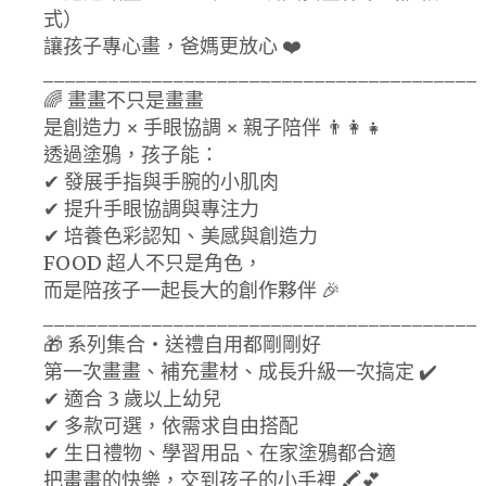
式）
讓孩子專心畫，爸媽更放心 ❤️
________________________________________
🌈 畫畫不只是畫畫
是創造力 × 手眼協調 × 親子陪伴 👨‍👩‍👧
透過塗鴉，孩子能：
✔ 發展手指與手腕的小肌肉
✔ 提升手眼協調與專注力
✔ 培養色彩認知、美感與創造力
FOOD 超人不只是角色，
而是陪孩子一起長大的創作夥伴 🎉
________________________________________
🎁 系列集合・送禮自用都剛剛好
第一次畫畫、補充畫材、成長升級一次搞定 ✔️
✔ 適合 3 歲以上幼兒
✔ 多款可選，依需求自由搭配
✔ 生日禮物、學習用品、在家塗鴉都合適
把畫畫的快樂，交到孩子的小手裡 🖍️💕