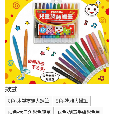
款式
6色-木製塗鴉大蠟筆
8色-塗鴉大蠟筆
10色-大三角彩色鉛筆
12色-創意手繪彩色筆