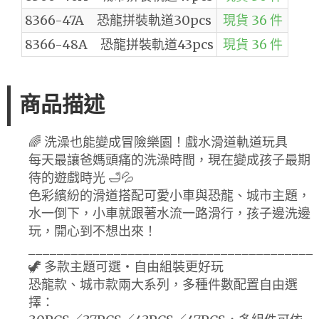
8366-47A 恐龍拼裝軌道30pcs
現貨 36 件
8366-48A 恐龍拼裝軌道43pcs
現貨 36 件
商品描述
🌈 洗澡也能變成冒險樂園！戲水滑道軌道玩具
每天最讓爸媽頭痛的洗澡時間，現在變成孩子最期
待的遊戲時光 🛁💦
色彩繽紛的滑道搭配可愛小車與恐龍、城市主題，
水一倒下，小車就跟著水流一路滑行，孩子邊洗邊
玩，開心到不想出來！
________________________________________
🦖 多款主題可選・自由組裝更好玩
恐龍款、城市款兩大系列，多種件數配置自由選
擇：