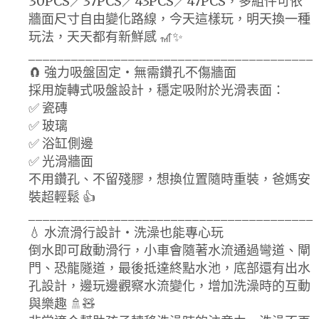
30PCS／37PCS／43PCS／47PCS，多組件可依
牆面尺寸自由變化路線，今天這樣玩，明天換一種
玩法，天天都有新鮮感 🎢✨
________________________________________
🧲 強力吸盤固定・無需鑽孔不傷牆面
採用旋轉式吸盤設計，穩定吸附於光滑表面：
✅ 瓷磚
✅ 玻璃
✅ 浴缸側邊
✅ 光滑牆面
不用鑽孔、不留殘膠，想換位置隨時重裝，爸媽安
裝超輕鬆 👍
________________________________________
💧 水流滑行設計・洗澡也能專心玩
倒水即可啟動滑行，小車會隨著水流通過彎道、閘
門、恐龍隧道，最後抵達終點水池，底部還有出水
孔設計，邊玩邊觀察水流變化，增加洗澡時的互動
與樂趣 🚿🧸