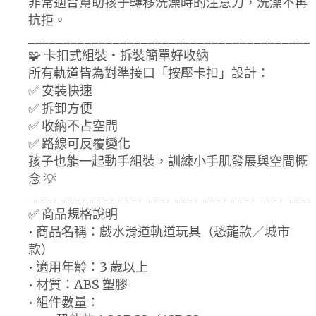
非常適合幫助孩子轉移洗澡時的注意力，洗澡不再
抗拒。
________________________________________
🧩 卡扣式組裝・拆裝簡單好收納
所有軌道皆為對準接口「按壓卡扣」設計：
✅ 安裝快速
✅ 拆卸方便
✅ 收納不占空間
✅ 路線可反覆變化
孩子也能一起動手組裝，訓練小手肌發展與空間概
念 💡
________________________________________
✅ 商品規格說明
• 商品名稱：戲水滑道軌道玩具（恐龍款／城市
款）
• 適用年齡：3 歲以上
• 材質：ABS 塑膠
• 組件數量：