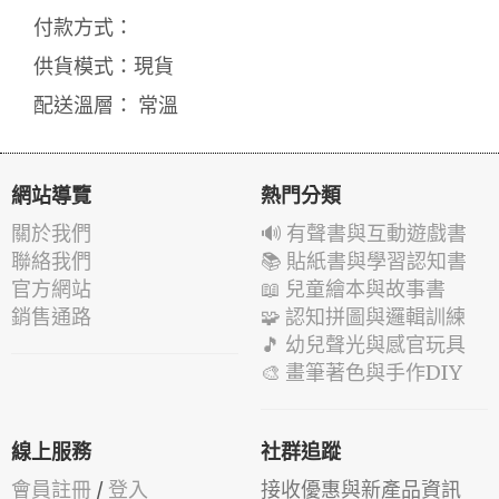
付款方式：
供貨模式：現貨
配送溫層： 常溫
網站導覽
熱門分類
關於我們
🔊 有聲書與互動遊戲書
聯絡我們
📚 貼紙書與學習認知書
官方網站
📖 兒童繪本與故事書
銷售通路
🧩 認知拼圖與邏輯訓練
🎵 幼兒聲光與感官玩具
🎨 畫筆著色與手作DIY
線上服務
社群追蹤
會員註冊
/
登入
接收優惠與新產品資訊