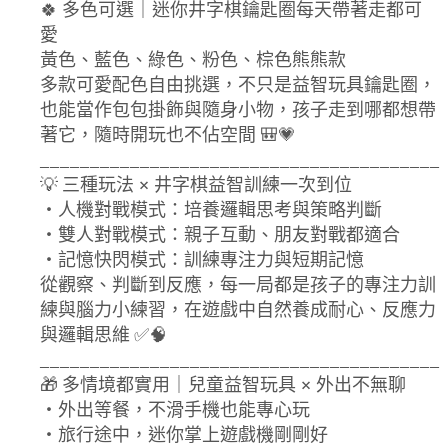
🍀 多色可選｜迷你井字棋鑰匙圈每天帶著走都可
愛
黃色、藍色、綠色、粉色、棕色熊熊款
多款可愛配色自由挑選，不只是益智玩具鑰匙圈，
也能當作包包掛飾與隨身小物，孩子走到哪都想帶
著它，隨時開玩也不佔空間 🎒💗
________________________________________
💡 三種玩法 × 井字棋益智訓練一次到位
・人機對戰模式：培養邏輯思考與策略判斷
・雙人對戰模式：親子互動、朋友對戰都適合
・記憶快閃模式：訓練專注力與短期記憶
從觀察、判斷到反應，每一局都是孩子的專注力訓
練與腦力小練習，在遊戲中自然養成耐心、反應力
與邏輯思維 ✅🧠
________________________________________
🎁 多情境都實用｜兒童益智玩具 × 外出不無聊
・外出等餐，不滑手機也能專心玩
・旅行途中，迷你掌上遊戲機剛剛好