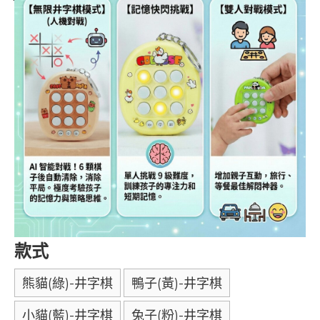
款式
熊貓(綠)-井字棋
鴨子(黃)-井字棋
小貓(藍)-井字棋
兔子(粉)-井字棋