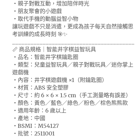
・親子對戰互動，增加陪伴時光
・朋友聚會的小遊戲
・取代手機的動腦益智小物
讓玩遊戲不只是消遣，更成為孩子每天自然接觸思
考訓練的成長時刻 🎯✨
________________________________________
📏 商品規格｜智能井字棋益智玩具
・品名：智能井字棋鑰匙圈
・類型：兒童益智玩具／親子對戰玩具／迷你掌上
遊戲機
・內容：井字棋遊戲機 ×1（附鑰匙圈）
・材質：ABS 安全塑膠
・尺寸：約 6 × 6 × 1.5 cm（手工測量略有誤差）
・顏色：黃色／藍色／綠色／粉色／棕色熊熊款
・適用年齡：6 歲以上
・產地：中國
・BSMI：M54127
・批號：2511001