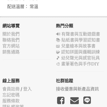
配送溫層： 常溫
網站導覽
熱門分類
關於我們
🔊 有聲書與互動遊戲書
聯絡我們
📚 貼紙書與學習認知書
官方網站
📖 兒童繪本與故事書
銷售通路
🧩 認知拼圖與邏輯訓練
🎵 幼兒聲光與感官玩具
🎨 畫筆著色與手作DIY
線上服務
社群追蹤
會員註冊
/
登入
接收優惠與新產品資訊
忘記密碼
服務條款
隱私權政策