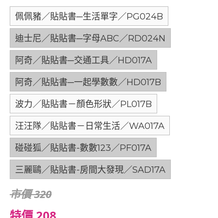
佩佩豬／貼貼書─生活單字／PG024B
迪士尼／貼貼書─字母ABC／RD024N
阿奇／貼貼書─交通工具／HD017A
阿奇／貼貼書─一起學數數／HD017B
波力／貼貼書－顏色形狀／PL017B
汪汪隊／貼貼書－日常生活／WA017A
碰碰狐／貼貼書-數數123／PF017A
三麗鷗／貼貼書-房間大發現／SAD17A
市價 320
特價 208