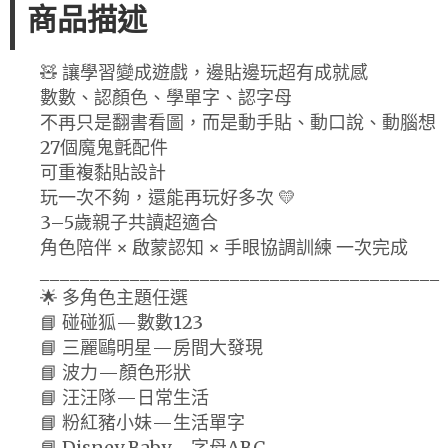
商品描述
🧸 讓學習變成遊戲，邊貼邊玩超有成就感
數數、認顏色、學單字、認字母
不再只是翻書看圖，而是動手貼、動口說、動腦想
27個魔鬼氈配件
可重複黏貼設計
玩一次不夠，還能再玩好多次 💛
3–5歲親子共讀超適合
角色陪伴 × 啟蒙認知 × 手眼協調訓練 一次完成
________________________________________
🌟 多角色主題任選
📘 碰碰狐—數數123
📘 三麗鷗明星—房間大發現
📘 波力—顏色形狀
📘 汪汪隊—日常生活
📘 粉紅豬小妹—生活單字
📘 Disney Baby—字母ABC