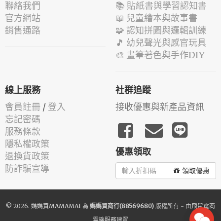
聯絡我們
📚 貼紙書與學習認知書
官方網站
📖 兒童繪本與故事書
銷售通路
🧩 認知拼圖與邏輯訓練
🎵 幼兒聲光與感官玩具
🎨 畫筆著色與手作DIY
線上服務
社群追蹤
會員註冊
/
登入
接收優惠與新產品資訊
忘記密碼
服務條款
隱私權政策
優惠領取
退換貨政策
防詐騙宣導
領取優惠
© 2026.
媽媽買MAMAMAI
為
媽媽買商行(88569680)
版權所有 - 由
飛鼠電商
雲端服務
建置