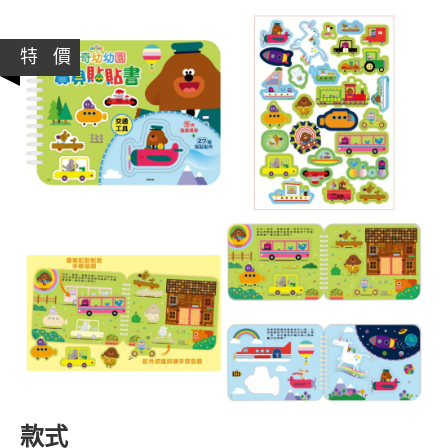
特 價
款式