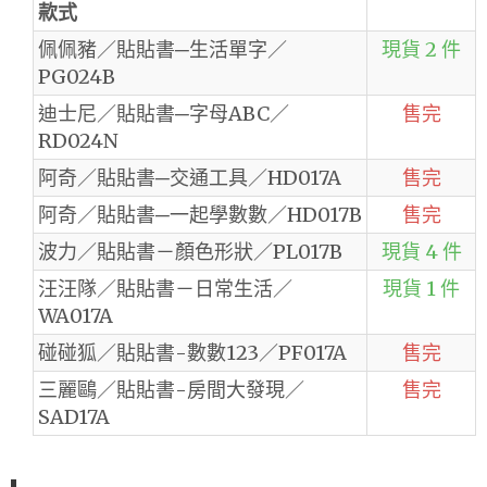
款式
佩佩豬／貼貼書─生活單字／
現貨 2 件
PG024B
迪士尼／貼貼書─字母ABC／
售完
RD024N
阿奇／貼貼書─交通工具／HD017A
售完
阿奇／貼貼書─一起學數數／HD017B
售完
波力／貼貼書－顏色形狀／PL017B
現貨 4 件
汪汪隊／貼貼書－日常生活／
現貨 1 件
WA017A
碰碰狐／貼貼書-數數123／PF017A
售完
三麗鷗／貼貼書-房間大發現／
售完
SAD17A