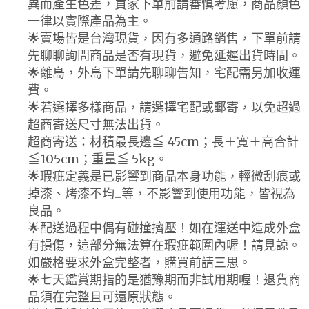
異而產生色差，買家下單前請審慎考慮，商品顏色
一律以實際產品為主。
🌟賣場皆是台灣現貨，因有多通路銷售，下單前請
先聊聊詢問商品是否有現貨，避免延遲出貨時間。
🌟離島，外島下單請先聊聊告知，宅配需另加收運
費。
🌟若選擇多樣商品，請選擇宅配或郵寄，以免超過
超商寄送尺寸無法出貨。
超商寄送：材積最長邊≦ 45cm；長＋寬＋高合計
≦105cm；重量≦ 5kg。
🌟瑕疵定義是已影響到商品本身功能，輕微刮痕或
掉漆、烤漆不均...等，不影響到使用功能，皆視為
良品。
🌟配送過程中偶有碰撞擠壓！如在運送中造成外盒
有損傷，這部分無法算在瑕疵範圍內喔！請見諒。
如嚴格要求外盒完整者，購買前請三思。
🌟七天鑑賞期指的是猶豫期而非試用期喔！退貨商
品須在完整且可還原狀態。