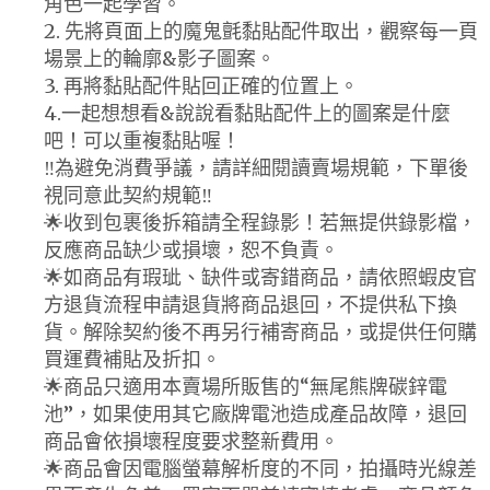
角色一起學習。
2. 先將頁面上的魔鬼氈黏貼配件取出，觀察每一頁
場景上的輪廓&影子圖案。
3. 再將黏貼配件貼回正確的位置上。
4.一起想想看&說說看黏貼配件上的圖案是什麼
吧！可以重複黏貼喔！
‼️為避免消費爭議，請詳細閱讀賣場規範，下單後
視同意此契約規範‼️
🌟收到包裹後拆箱請全程錄影！若無提供錄影檔，
反應商品缺少或損壞，恕不負責。
🌟如商品有瑕玼、缺件或寄錯商品，請依照蝦皮官
方退貨流程申請退貨將商品退回，不提供私下換
貨。解除契約後不再另行補寄商品，或提供任何購
買運費補貼及折扣。
🌟商品只適用本賣場所販售的“無尾熊牌碳鋅電
池”，如果使用其它廠牌電池造成產品故障，退回
商品會依損壞程度要求整新費用。
🌟商品會因電腦螢幕解析度的不同，拍攝時光線差