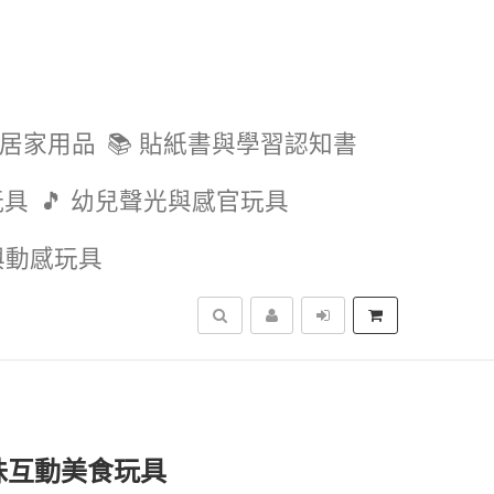
與居家用品
📚 貼紙書與學習認知書
玩具
🎵 幼兒聲光與感官玩具
外與動感玩具
搜尋
趣味互動美食玩具