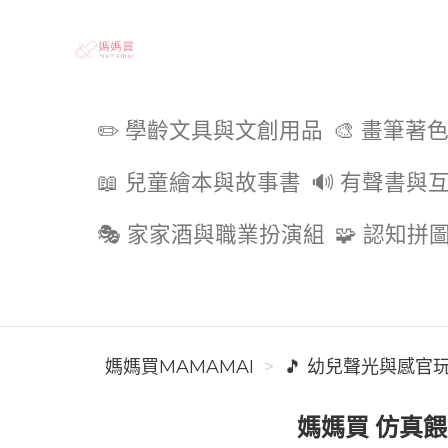
媽媽買MAMAMAI
✏️ 學齡文具與文創用品
🎨 畫筆著
📖 兒童繪本與故事書
🔊 有聲書與
🎭 家家酒與職業扮演組
🧩 認知拼
媽媽買MAMAMAI
🎵 幼兒聲光與感官
媽媽買 仿真餵