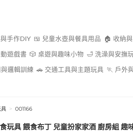
色與手作DIY
🍱 兒童水壺與餐具用品
🏠 收納
互動遊戲書
🎲 桌遊與趣味小物
🛁 洗澡與安撫
圖與邏輯訓練
🚗 交通工具與主題玩具
🏃 戶
玩具
001166
食玩具 餵食布丁 兒童扮家家酒 廚房組 