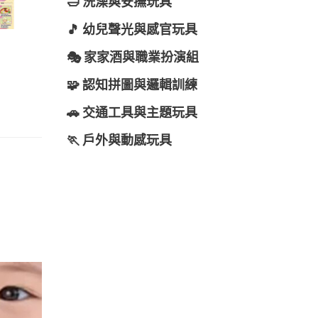
🛁 洗澡與安撫玩具
🎵 幼兒聲光與感官玩具
🎭 家家酒與職業扮演組
🧩 認知拼圖與邏輯訓練
🚗 交通工具與主題玩具
🏃 戶外與動感玩具