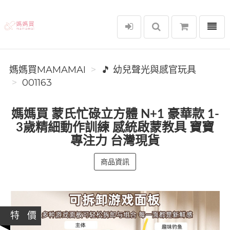
選單
媽媽買MAMAMAI
媽媽買MAMAMAI
🎵 幼兒聲光與感官玩具
001163
媽媽買 蒙氏忙碌立方體 N+1 豪華款 1-
3歲精細動作訓練 感統啟蒙教具 寶寶
專注力 台灣現貨
商品資訊
特 價