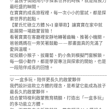
✨ 當孩子開始用小手探索世界的時候，就是成長力
最旺盛的瞬間。
在寶寶的成長旅程裡，每一次小小的嘗試，都是探
索世界的起點。
【蒙氏忙碌立方體 N+1 豪華款】讓寶寶在家中就
能展開一場啟蒙冒險！
看著寶寶在客廳裡安靜地轉著齒輪、推著小機關，
爸爸媽媽在一旁笑著鼓勵——那畫面真的充滿了
愛與溫暖。
從投餵小猴子、拔蘿蔔、釣小魚到模擬門窗解鎖，
每一個小動作，都是學習專注與探索的開始，也是
一段陪伴成長的回憶。
________________________________________
💡 一盒多玩，陪伴更長久的啟蒙夥伴
我們設計這款立方體的理念，是希望它能成為孩子
最長久的啟蒙夥伴。
結合蒙特梭利啟蒙教育精髓，打造出「一盒多玩」
的多功能立方體。