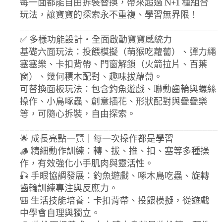
每一面都能自由拆裝替換，帶來超過 N+1 種組合
玩法，讓寶寶的探索永不重複、學習無界限！
________________________________________
✅ 多樣功能設計・全面啟動寶寶感統力
基礎六面玩法：投餵模擬（萌猴吃蘿蔔）、彈力繩
塞塞樂、卡扣背帶、門窗解鎖（火箭拉片、百葉
窗）、幾何積木配對、趣味拔蘿蔔。
可替換面板玩法：包含釣魚遊戲、聯動齒輪與螺絲
操作、小鳥啄蟲、創意插花、形狀配對與疊疊樂
等，可隨心拆裝，自由探索。
________________________________________
🌟 成長亮點一覽｜每一次操作都是學習
🪵 精細動作訓練：轉、拔、推、扣、塞等多種操
作，有效強化小手肌肉與靈活性。
🎣 手眼協調發展：釣魚遊戲、啄木鳥吃蟲、旋轉
齒輪訓練專注與反應力。
🎒 生活技能培養：卡扣背帶、投餵模擬，從遊戲
中學會自理與獨立。