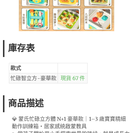
庫存表
款式
忙碌智立方-豪華款
現貨 67 件
商品描述
💎 蒙氏忙碌立方體 N+1 豪華款｜1–3 歲寶寶精細
動作訓練箱・居家感統啟蒙教具