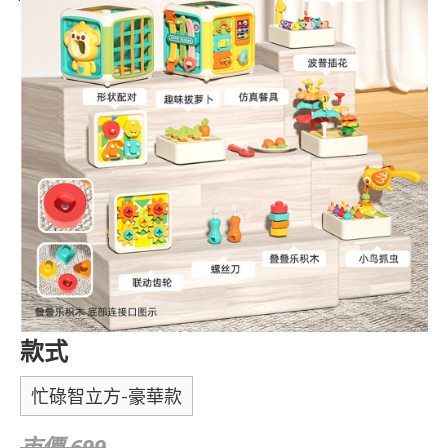
款式
忙碌智立方-豪華款
市價 699