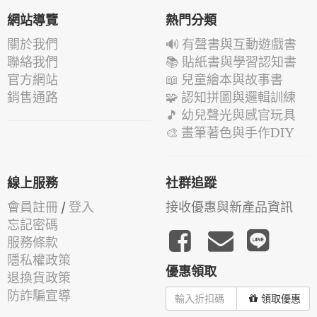
網站導覽
熱門分類
關於我們
🔊 有聲書與互動遊戲書
聯絡我們
📚 貼紙書與學習認知書
官方網站
📖 兒童繪本與故事書
銷售通路
🧩 認知拼圖與邏輯訓練
🎵 幼兒聲光與感官玩具
🎨 畫筆著色與手作DIY
線上服務
社群追蹤
會員註冊
/
登入
接收優惠與新產品資訊
忘記密碼
服務條款
隱私權政策
優惠領取
退換貨政策
防詐騙宣導
領取優惠