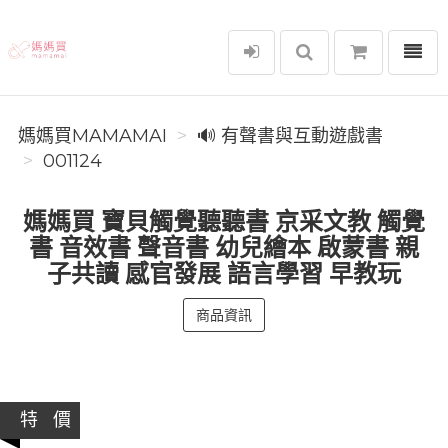
選單
媽媽買MAMAMAI
媽媽買MAMAMAI
🔊 有聲書與互動遊戲書
001124
媽媽買 寶貝觸覺聽聽書 京采文教 觸覺
書 音效書 聲音書 幼兒繪本 啟蒙書 親
子共讀 感官發展 語言學習 早教玩
商品資訊
特 價