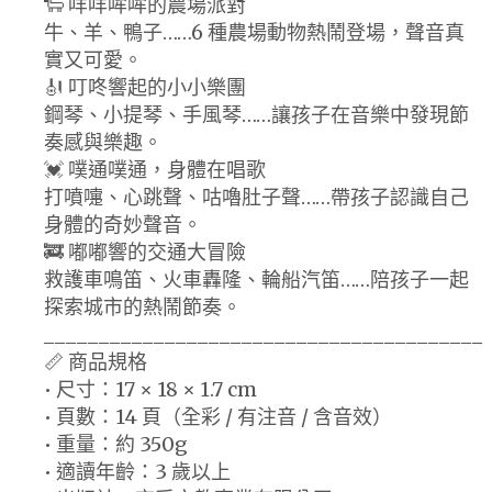
🐑 咩咩哞哞的農場派對
牛、羊、鴨子……6 種農場動物熱鬧登場，聲音真
實又可愛。
🎻 叮咚響起的小小樂團
鋼琴、小提琴、手風琴……讓孩子在音樂中發現節
奏感與樂趣。
💓 噗通噗通，身體在唱歌
打噴嚏、心跳聲、咕嚕肚子聲……帶孩子認識自己
身體的奇妙聲音。
🚒 嘟嘟響的交通大冒險
救護車鳴笛、火車轟隆、輪船汽笛……陪孩子一起
探索城市的熱鬧節奏。
________________________________________
📏 商品規格
• 尺寸：17 × 18 × 1.7 cm
• 頁數：14 頁（全彩 / 有注音 / 含音效）
• 重量：約 350g
• 適讀年齡：3 歲以上