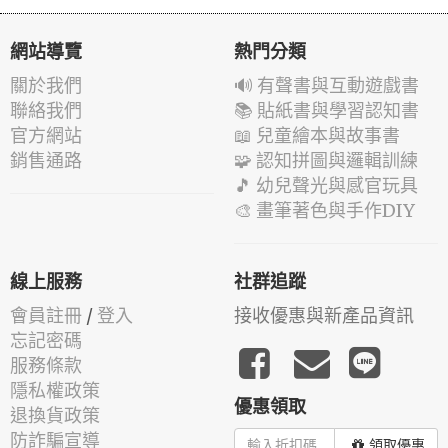
網站導覽
熱門分類
關於我們
🔊 有聲書與互動遊戲書
聯絡我們
📚 貼紙書與學習認知書
官方網站
📖 兒童繪本與故事書
銷售通路
🧩 認知拼圖與邏輯訓練
🎵 幼兒聲光與感官玩具
🎨 畫筆著色與手作DIY
線上服務
社群追蹤
會員註冊
/
登入
接收優惠與新產品資訊
忘記密碼
服務條款
隱私權政策
優惠領取
退換貨政策
防詐騙宣導
領取優惠