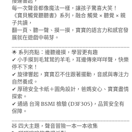
接連響起，
每一次聲音都像魔法一樣，讓孩子驚喜大笑！
《寶貝觸覺聽聽書》系列，融合 觸覺 × 聽覺 × 親
子共讀，
翻一頁、聽一聲、摸一摸，寶寶的語言力和感官發
展就在遊戲中萌芽。
________________________________________
🌟 系列亮點：邊聽邊摸，學習更有趣
✔ 小手摸到毛茸茸的羊毛，耳邊傳來咩咩聲，快樂
停不下來！
✔ 旋律響起，寶寶忍不住跟著擺動，音感與專注力
自然養成。
✔ 厚磅安全卡紙＋圓角設計，爸媽安心、寶寶盡情
探索。
✔ 通過 台灣 BSMI 檢驗 (D3F305)，品質安全有
保障。
________________________________________
🧸 四大主題，聲音冒險一本一本收集