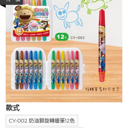
款式
CY-002 奶油獅旋轉蠟筆12色