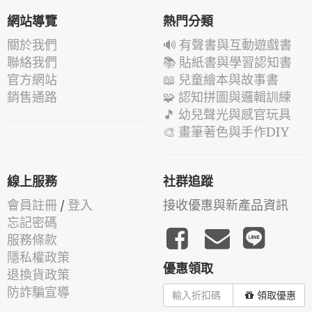
網站導覽
熱門分類
關於我們
🔊 有聲書與互動遊戲書
聯絡我們
📚 貼紙書與學習認知書
官方網站
📖 兒童繪本與故事書
銷售通路
🧩 認知拼圖與邏輯訓練
🎵 幼兒聲光與感官玩具
🎨 畫筆著色與手作DIY
線上服務
社群追蹤
會員註冊
/
登入
接收優惠與新產品資訊
忘記密碼
服務條款
隱私權政策
優惠領取
退換貨政策
防詐騙宣導
領取優惠