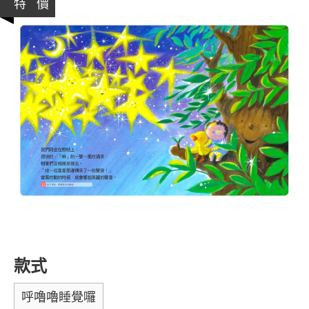
特 價
款式
呼嚕嚕睡覺囉