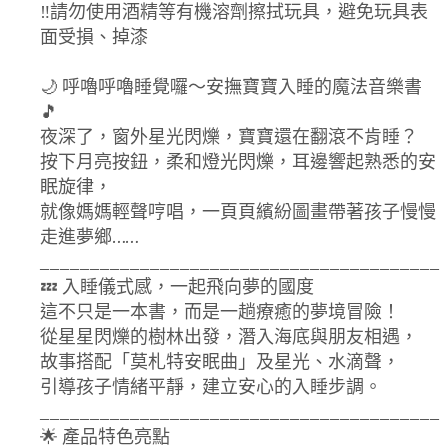
‼️請勿使用酒精等有機溶劑擦拭玩具，避免玩具表
面受損、掉漆
🌙 呼嚕呼嚕睡覺囉～安撫寶寶入睡的魔法音樂書
🎵
夜深了，窗外星光閃爍，寶寶還在翻滾不肯睡？
按下月亮按鈕，柔和燈光閃爍，耳邊響起熟悉的安
眠旋律，
就像媽媽輕聲哼唱，一頁頁繽紛圖畫帶著孩子慢慢
走進夢鄉……
________________________________________
💤 入睡儀式感，一起飛向夢的國度
這不只是一本書，而是一趟療癒的夢境冒險！
從星星閃爍的樹林出發，潛入海底與朋友相遇，
故事搭配「莫札特安眠曲」及星光、水滴聲，
引導孩子情緒平靜，建立安心的入睡步調。
________________________________________
🌟 產品特色亮點