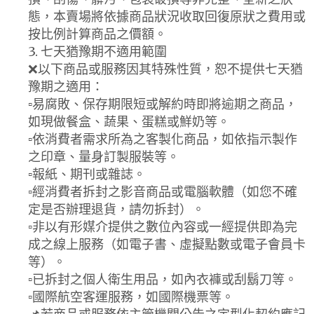
態，本賣場將依據商品狀況收取回復原狀之費用或
按比例計算商品之價額。
3. 七天猶豫期不適用範圍
❌以下商品或服務因其特殊性質，恕不提供七天猶
豫期之適用：
▫️易腐敗、保存期限短或解約時即將逾期之商品，
如現做餐盒、蔬果、蛋糕或鮮奶等。
▫️依消費者需求所為之客製化商品，如依指示製作
之印章、量身訂製服裝等。
▫️報紙、期刊或雜誌。
▫️經消費者拆封之影音商品或電腦軟體（如您不確
定是否辦理退貨，請勿拆封）。
▫️非以有形媒介提供之數位內容或一經提供即為完
成之線上服務（如電子書、虛擬點數或電子會員卡
等）。
▫️已拆封之個人衛生用品，如內衣褲或刮鬍刀等。
▫️國際航空客運服務，如國際機票等。