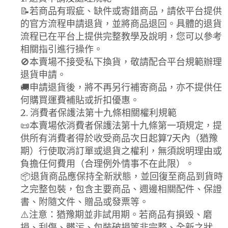
📝若商品有瑕疵、缺件或寄錯商品，請依平台提供
的官方流程申請退貨，並將商品退回。具體的退貨
流程已在平台上提供完整教學及說明，您可以參考
相關指引進行操作。
🚫本賣場不接受私下換貨，敬請配合平台規範辦理
退貨申請。
🚚申請退貨後，將不再另行補寄商品，亦不提供任
何購買運費補貼或折扣優惠。
2. 消費者保護法第十九條相關權利規範
📜本賣場依消費者保護法第十九條第一項規定，提
供所有消費者得於收受商品次日起算7天內（猶豫
期）行使取消訂單或退貨之權利，無須說明理由或
負擔任何費用（合理例外情事不在此限）。
📦退貨商品應保持全新狀態，並回復至商品到貨時
之完整包裝，包含主要商品、週邊相關配件、保證
書、附隨文件、贈品或發票等。
⚠️注意：猶豫期並非試用期。若商品有損毀、磨
損、刮傷、髒污、包裝破損等非完整、全新之狀