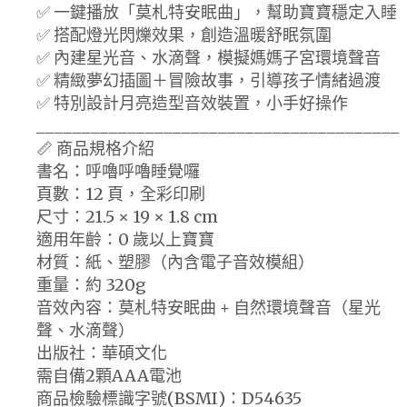
✅ 一鍵播放「莫札特安眠曲」，幫助寶寶穩定入睡
✅ 搭配燈光閃爍效果，創造溫暖舒眠氛圍
✅ 內建星光音、水滴聲，模擬媽媽子宮環境聲音
✅ 精緻夢幻插圖＋冒險故事，引導孩子情緒過渡
✅ 特別設計月亮造型音效裝置，小手好操作
________________________________________
📏 商品規格介紹
書名：呼嚕呼嚕睡覺囉
頁數：12 頁，全彩印刷
尺寸：21.5 × 19 × 1.8 cm
適用年齡：0 歲以上寶寶
材質：紙、塑膠（內含電子音效模組）
重量：約 320g
音效內容：莫札特安眠曲 + 自然環境聲音（星光
聲、水滴聲）
出版社：華碩文化
需自備2顆AAA電池
商品檢驗標識字號(BSMI)：D54635