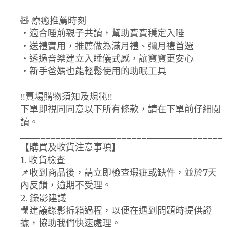
________________________________________
🧸 療癒推薦時刻
・適合睡前親子共讀，幫助寶寶穩定入睡
・送禮實用，推薦做為滿月禮、彌月禮首選
・透過音樂建立入睡儀式感，讓寶寶更安心
・新手爸媽也能輕鬆使用的助眠工具
________________________________________
‼️賣場購物須知及規範‼️
下單即視同同意以下所有條款，請在下單前仔細閱
讀。
________________________________________
【購買及收貨注意事項】
1. 收貨檢查
📌收到商品後，請立即檢查瑕疵或缺件，並於7天
內反饋，逾期不受理。
2. 錄影建議
🎥建議錄影拆箱過程，以便在遇到問題時提供證
據，協助我們快速處理。