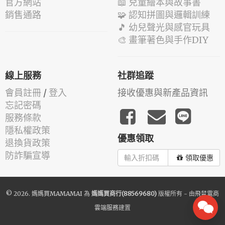
官方網站
📖 兒童繪本與故事書
銷售通路
🧩 認知拼圖與邏輯訓練
🎵 幼兒聲光與感官玩具
🎨 畫筆著色與手作DIY
線上服務
社群追蹤
會員註冊
/
登入
接收優惠與新產品資訊
忘記密碼
服務條款
隱私權政策
優惠領取
退換貨政策
防詐騙宣導
領取優惠
© 2026.
媽媽買MAMAMAI
為
媽媽買商行(88569680)
版權所有 - 由
飛鼠電商
雲端服務
建置