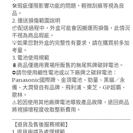
🛠️瑕疵僅限影響功能的問題，輕微刮痕等視為良
品。
2. 運送損傷範圍說明
📦配送過程中，外盒可能會因搬運而損傷，此情況
不視為商品瑕疵。
💡如果您對外盒的完整性有要求，請在購買前多加
考量。
3. 電池使用規範
🔋商品僅適用賣場所販售的無尾熊牌碳鋅電池。
⛔請勿使用鹼性電池或以下廠牌之碳鋅電池：
Panasonic國際牌、金頂電池、勁量、黑貓／永
備、大潤發自有品牌、飛利浦、東芝、GP超霸、
歌林。
⚠️若因使用其他廠牌電池導致產品故障，退回商品
將視損壞程度收取整新費用。
________________________________________
【退貨及售後服務規範】
1. 退貨申請及處理規範