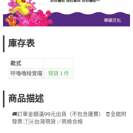
庫存表
款式
呼嚕嚕睡覺囉
現貨 1 件
商品描述
🚚訂單金額滿99元出貨（不包含運費） 🧾全館附
發票 🇹🇼台灣現貨 ✅商檢合格