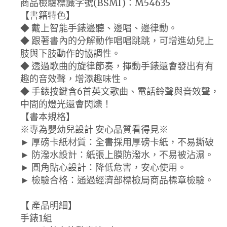
商品檢驗標識字號(BSMI)：M54635
【書籍特色】
◆ 戴上智能手錶邊聽、邊唱、邊律動。
◆ 跟著書內的分解動作唱唱跳跳，可增進幼兒上
肢與下肢動作的協調性。
◆ 透過歌曲的旋律節奏，揮動手錶還會發出有有
趣的音效聲，增添趣味性。
◆ 手錶按鍵含6首英文歌曲、電話鈴聲與音效聲，
中間的燈光還會閃爍！
【書本規格】
※專為嬰幼兒設計 安心品質看得見※
► 厚磅卡紙材質：全書採用厚磅卡紙，不易撕破
► 防潑水設計：紙張上膜防潑水，不易被沾濕。
► 圓角貼心設計：降低危害，安心使用。
► 檢驗合格：通過經濟部標檢局商品標章檢驗。
【 產品明細】
手錶1組