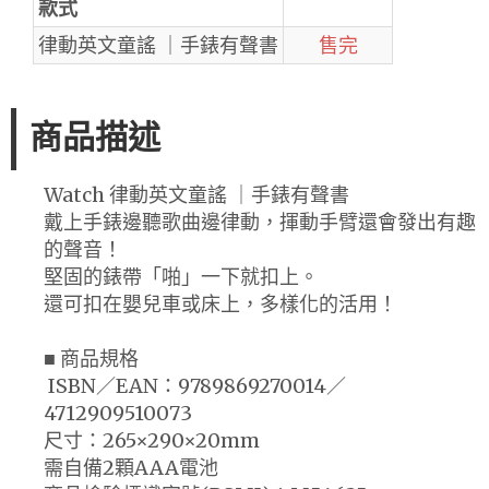
款式
律動英文童謠 ｜手錶有聲書
售完
商品描述
Watch 律動英文童謠 ｜手錶有聲書
戴上手錶邊聽歌曲邊律動，揮動手臂還會發出有趣
的聲音！
堅固的錶帶「啪」一下就扣上。
還可扣在嬰兒車或床上，多樣化的活用！
■ 商品規格
ISBN／EAN：9789869270014／
4712909510073
尺寸：265×290×20mm
需自備2顆AAA電池