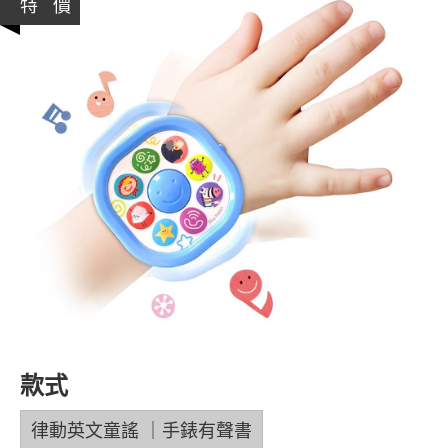
特 價
款式
律動英文童謠 ｜手錶有聲書