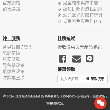
官方網站
📖 兒童繪本與故事書
銷售通路
🧩 認知拼圖與邏輯訓練
🎵 幼兒聲光與感官玩具
🎨 畫筆著色與手作DIY
線上服務
社群追蹤
會員註冊
/
登入
接收優惠與新產品資訊
忘記密碼
服務條款
隱私權政策
優惠領取
退換貨政策
防詐騙宣導
領取優惠
© 2026.
媽媽買MAMAMAI
為
媽媽買商行(88569680)
版權所有 - 由
飛鼠電商
雲端服務
建置