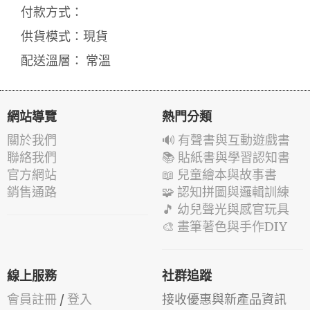
付款方式：
供貨模式：現貨
配送溫層： 常溫
網站導覽
熱門分類
關於我們
🔊 有聲書與互動遊戲書
聯絡我們
📚 貼紙書與學習認知書
官方網站
📖 兒童繪本與故事書
銷售通路
🧩 認知拼圖與邏輯訓練
🎵 幼兒聲光與感官玩具
🎨 畫筆著色與手作DIY
線上服務
社群追蹤
會員註冊
/
登入
接收優惠與新產品資訊