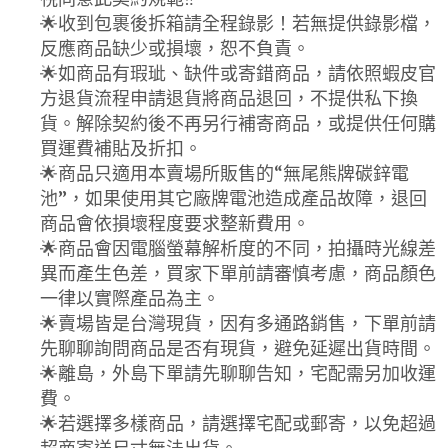
🌟收到包裹後拆箱請全程錄影！若無提供錄影檔，
反應商品缺少或損壞，恕不負責。
🌟如商品有瑕玼、缺件或寄錯商品，請依照蝦皮官
方退貨流程申請退貨將商品退回，不提供私下換
貨。解除契約後不再另行補寄商品，或提供任何購
買運費補貼及折扣。
🌟商品只適用本賣場所販售的“無尾熊牌碳鋅電
池”，如果使用其它廠牌電池造成產品故障，退回
商品會依損壞程度要求整新費用。
🌟商品會因電腦螢幕解析度的不同，拍攝時光線差
異而產生色差，買家下單前請審慎考慮，商品顏色
一律以實際產品為主。
🌟賣場皆是台灣現貨，因有多通路銷售，下單前請
先聊聊詢問商品是否有現貨，避免延遲出貨時間。
🌟離島，外島下單請先聊聊告知，宅配需另加收運
費。
🌟若選擇多樣商品，請選擇宅配或郵寄，以免超過