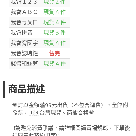
我會１２３
現貨 2 件
我會ＡＢＣ
現貨 4 件
我會ㄅㄆㄇ
現貨 4 件
我會拼音
現貨 3 件
我會寫國字
現貨 4 件
我會認時鐘
售完
錢幣和運算
現貨 4 件
商品描述
💗訂單金額滿99元出貨（不包含運費），全館附
發票，🇹🇼台灣現貨、商檢合格💗
‼️為避免消費爭議，請詳細閱讀賣場規範，下單後
視同意此契約規範‼️