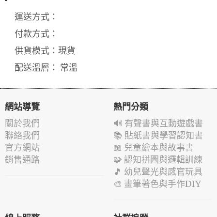
運送方式：
付款方式：
供貨模式：現貨
配送溫層： 常溫
網站導覽
熱門分類
關於我們
🔊 有聲書與互動遊戲書
聯絡我們
📚 貼紙書與學習認知書
官方網站
📖 兒童繪本與故事書
銷售通路
🧩 認知拼圖與邏輯訓練
🎵 幼兒聲光與感官玩具
🎨 畫筆著色與手作DIY