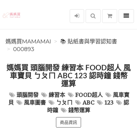
選單
媽媽買MAMAMAI
媽媽買MAMAMAI
📚 貼紙書與學習認知書
000893
媽媽買 頭腦開發 練習本 FOOD超人 風
車寶貝 ㄅㄆㄇ ABC 123 認時鐘 錢幣
運算
頭腦開發
練習本
FOOD超人
風車寶
貝
風車圖書
ㄅㄆㄇ
ABC
123
認
時鐘
錢幣運算
商品資訊