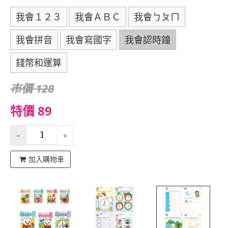
我會１２３
我會ＡＢＣ
我會ㄅㄆㄇ
我會拼音
我會寫國字
我會認時鐘
錢幣和運算
市價 128
特價 89
加入購物車