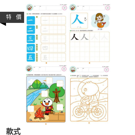
特 價
款式