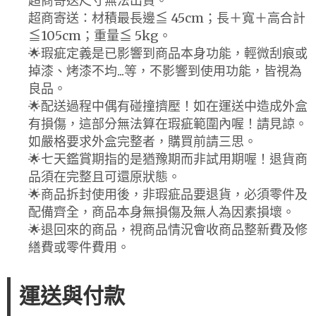
超商寄送尺寸無法出貨。
超商寄送：材積最長邊≦ 45cm；長＋寬＋高合計
≦105cm；重量≦ 5kg。
🌟瑕疵定義是已影響到商品本身功能，輕微刮痕或
掉漆、烤漆不均...等，不影響到使用功能，皆視為
良品。
🌟配送過程中偶有碰撞擠壓！如在運送中造成外盒
有損傷，這部分無法算在瑕疵範圍內喔！請見諒。
如嚴格要求外盒完整者，購買前請三思。
🌟七天鑑賞期指的是猶豫期而非試用期喔！退貨商
品須在完整且可還原狀態。
🌟商品拆封使用後，非瑕疵品要退貨，必須零件及
配備齊全，商品本身無損傷及無人為因素損壞。
🌟退回來的商品，視商品情況會收商品整新費及修
繕費或零件費用。
運送與付款