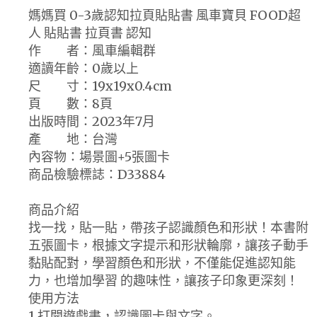
媽媽買 0-3歲認知拉頁貼貼書 風車寶貝 FOOD超
人 貼貼書 拉頁書 認知
作 者：風車編輯群
適讀年齡：0歲以上
尺 寸：19x19x0.4cm
頁 數：8頁
出版時間：2023年7月
產 地：台灣
內容物：場景圖+5張圖卡
商品檢驗標誌：D33884
商品介紹
找一找，貼一貼，帶孩子認識顏色和形狀！本書附
五張圖卡，根據文字提示和形狀輪廓，讓孩子動手
黏貼配對，學習顏色和形狀，不僅能促進認知能
力，也增加學習 的趣味性，讓孩子印象更深刻！
使用方法
1.打開遊戲書，認識圖卡與文字。