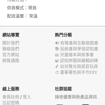
供貨模式：現貨
配送溫層： 常溫
網站導覽
熱門分類
關於我們
🔊 有聲書與互動遊戲書
聯絡我們
📚 貼紙書與學習認知書
官方網站
📖 兒童繪本與故事書
銷售通路
🧩 認知拼圖與邏輯訓練
🎵 幼兒聲光與感官玩具
🎨 畫筆著色與手作DIY
線上服務
社群追蹤
會員註冊
/
登入
接收優惠與新產品資訊
忘記密碼