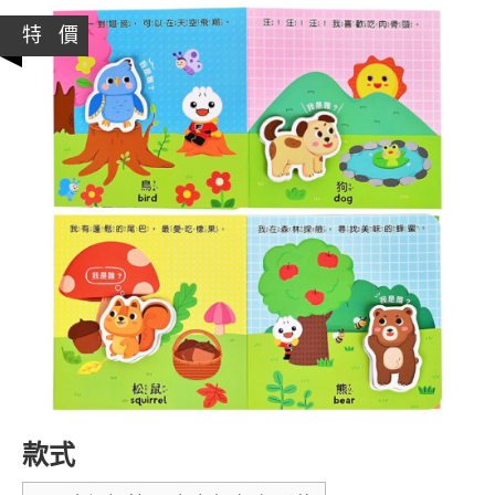
特 價
款式