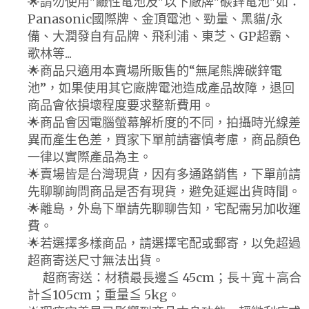
🌟請勿使用"鹼性電池及"以下廠牌"碳鋅電池"如：
Panasonic國際牌、金頂電池、勁量、黑貓/永
備、大潤發自有品牌、飛利浦、東芝、GP超霸、
歌林等...
🌟商品只適用本賣場所販售的“無尾熊牌碳鋅電
池”，如果使用其它廠牌電池造成產品故障，退回
商品會依損壞程度要求整新費用。
🌟商品會因電腦螢幕解析度的不同，拍攝時光線差
異而產生色差，買家下單前請審慎考慮，商品顏色
一律以實際產品為主。
🌟賣場皆是台灣現貨，因有多通路銷售，下單前請
先聊聊詢問商品是否有現貨，避免延遲出貨時間。
🌟離島，外島下單請先聊聊告知，宅配需另加收運
費。
🌟若選擇多樣商品，請選擇宅配或郵寄，以免超過
超商寄送尺寸無法出貨。
超商寄送：材積最長邊≦ 45cm；長＋寬＋高合
計≦105cm；重量≦ 5kg。