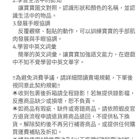
2.學習生活中的認知
讓寶寶圖文對照，認識形狀和顏色的名稱，並認
識生活中的物品。
3.發展手眼協調
反覆觀察、黏貼的動作，可以訓練寶寶的手部肌
肉發展與手眼協調。
4.學習中英文詞彙
簡單的英文詞彙，讓寶寶加強語文能力，在遊戲
中不知不覺學習中英文單字。
‼️為避免消費爭議，請詳細閱讀賣場規範，下單後
視同意此契約規範‼️
🌟收到包裹後拆箱請全程錄影！若無提供錄影檔，
反應商品缺少或損壞，恕不負責。
🌟如商品有瑕疵、缺件或寄錯商品，請依照蝦皮官
方退貨流程申請退貨將商品退回，不提供私下換
貨。解除契約後不再另行補寄商品，或提供任何購
買運費補貼及折扣。