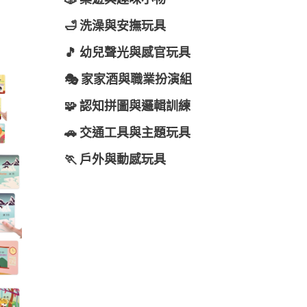
🎲 桌遊與趣味小物
🛁 洗澡與安撫玩具
🎵 幼兒聲光與感官玩具
🎭 家家酒與職業扮演組
🧩 認知拼圖與邏輯訓練
🚗 交通工具與主題玩具
🏃 戶外與動感玩具