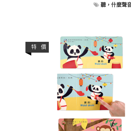
聽，什麼聲
特 價