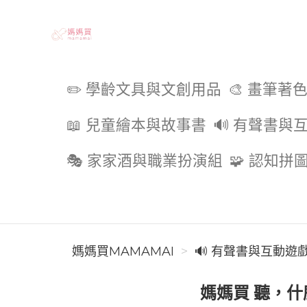
媽媽買MAMAMAI
✏️ 學齡文具與文創用品
🎨 畫筆著
📖 兒童繪本與故事書
🔊 有聲書與
🎭 家家酒與職業扮演組
🧩 認知拼
媽媽買MAMAMAI
🔊 有聲書與互動遊
媽媽買 聽，什