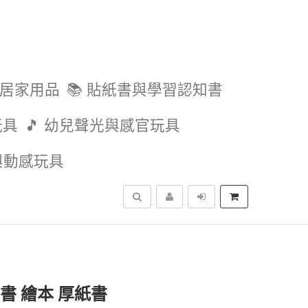
與居家用品
📚 貼紙書與學習認知書
玩具
🎵 幼兒聲光與感官玩具
外與動感玩具
搜尋
書 繪本 厚紙書