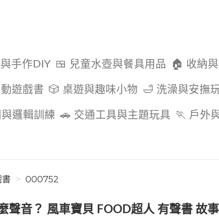
色與手作DIY
🍱 兒童水壺與餐具用品
🏠 收納
互動遊戲書
🎲 桌遊與趣味小物
🛁 洗澡與安撫
圖與邏輯訓練
🚗 交通工具與主題玩具
🏃 戶
戲書
000752
麼聲音？ 風車寶貝 FOOD超人 有聲書 故事