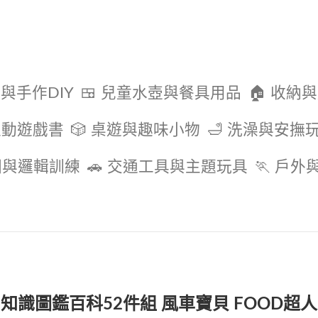
色與手作DIY
🍱 兒童水壺與餐具用品
🏠 收納
互動遊戲書
🎲 桌遊與趣味小物
🛁 洗澡與安撫
圖與邏輯訓練
🚗 交通工具與主題玩具
🏃 戶
 知識圖鑑百科52件組 風車寶貝 FOOD超人