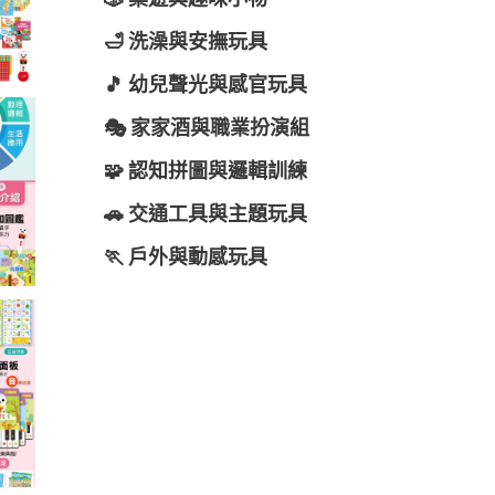
🎲 桌遊與趣味小物
🛁 洗澡與安撫玩具
🎵 幼兒聲光與感官玩具
🎭 家家酒與職業扮演組
🧩 認知拼圖與邏輯訓練
🚗 交通工具與主題玩具
🏃 戶外與動感玩具