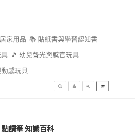
與居家用品
📚 貼紙書與學習認知書
玩具
🎵 幼兒聲光與感官玩具
外與動感玩具
搜尋
 點讀筆 知識百科