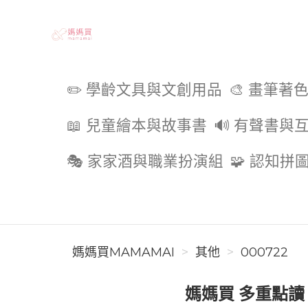
媽媽買MAMAMAI
✏️ 學齡文具與文創用品
🎨 畫筆著
📖 兒童繪本與故事書
🔊 有聲書與
🎭 家家酒與職業扮演組
🧩 認知拼
媽媽買MAMAMAI
其他
000722
媽媽買 多重點讀