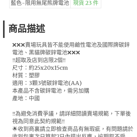
藍色-限用無尾熊牌電池
現貨 23 件
商品描述
❌❌❌賣場玩具皆不能使用鹼性電池及國際牌碳鋅
電池、黑貓牌碳鋅電池❌❌❌
‼️超取及店到店限2個‼️
尺寸：約25x20x15cm
材質：塑膠
適用：3顆3號碳鋅電池(AA)
本產品不含碳鋅電池，需另加購
產地：中國
‼️為避免消費爭議，請詳細閱讀賣場規範，下單後
視為同意此契約規範‼️
🌟收到商裏請立即檢查商品有無瑕疵，有問題請於
收到包裏次日算起7日內提出反應，逾期恕不受