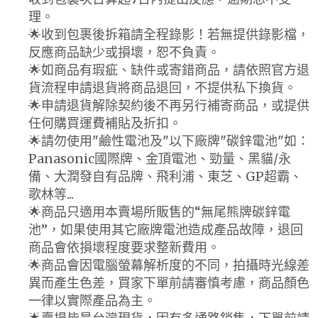
理。
🌟收到包裹後拆箱請全程錄影！若無提供錄影檔，
反應商品缺少或損壞，恕不負責。
🌟如商品有瑕疵、缺件或寄錯商品，請依照官方退
貨流程申請退貨將商品退回，不提供私下換貨。
🌟申請退貨解除契約後不再另行補寄商品，或提供
任何購買運費補貼及折扣。
🌟請勿使用"鹼性電池及"以下廠牌"碳鋅電池"如：
Panasonic國際牌、金頂電池、勁量、黑貓/永
備、大潤發自有品牌、飛利浦、東芝、GP超霸、
歌林等...
🌟商品只適用本賣場所販售的“無尾熊牌碳鋅電
池”，如果使用其它廠牌電池造成產品故障，退回
商品會依損壞程度要求整新費用。
🌟商品會因電腦螢幕解析度的不同，拍攝時光線差
異而產生色差，買家下單前請審慎考慮，商品顏色
一律以實際產品為主。