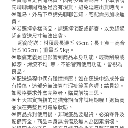
🌟賣場皆是台灣現貨，因有多通路銷售，下單前請
先聊聊詢問商品是否有現貨，避免延遲出貨時間。
🌟離島，外島下單請先聊聊告知，宅配需另加收運
費。
🌟若選擇多樣商品，請選擇宅配或郵寄，以免超過
超商寄送尺寸無法出貨。
超商寄送：材積最長邊≦ 45cm；長＋寬＋高合
計≦105cm；重量≦ 5kg。
🌟瑕疵定義是已影響到商品本身功能，輕微刮痕或
掉漆、烤漆不均...等，不影響到使用功能，皆視為
良品。
🌟配送過程中偶有碰撞擠壓！如在運送中造成外盒
有損傷，這部分無法算在瑕疵範圍內喔！請見諒。
如嚴格要求外盒完整者，購買前請三思。
🌟七天鑑賞期指的是猶豫期而非試用期喔！退貨商
品須在完整且可還原狀態。
🌟商品拆封使用後，非瑕疵品要退貨，必須零件及
配備齊全，商品本身無損傷及無人為因素損壞。