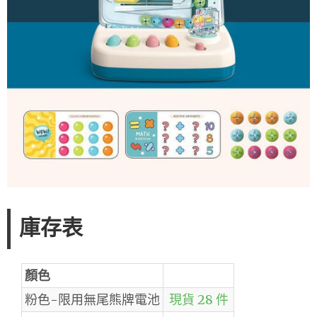
庫存表
顏色
粉色-限用無尾熊牌電池
現貨 28 件