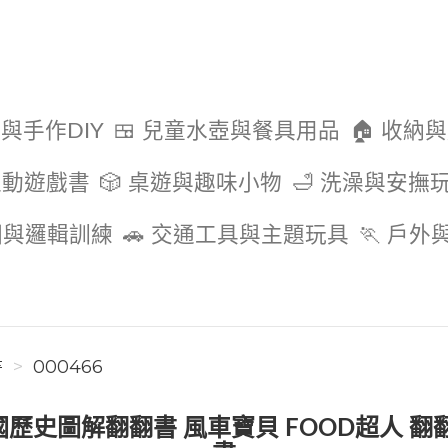
色與手作DIY
🍱 兒童水壺與餐具用品
🏠 收納
互動遊戲書
🎲 桌遊與趣味小物
🛁 洗澡與安撫
圖與邏輯訓練
🚗 交通工具與主題玩具
🏃 戶
書
000466
歷史圖解翻翻書 風車寶貝 FOOD超人 翻