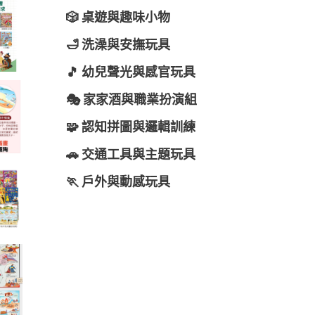
🎲 桌遊與趣味小物
🛁 洗澡與安撫玩具
🎵 幼兒聲光與感官玩具
🎭 家家酒與職業扮演組
🧩 認知拼圖與邏輯訓練
🚗 交通工具與主題玩具
🏃 戶外與動感玩具