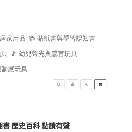
與居家用品
📚 貼紙書與學習認知書
玩具
🎵 幼兒聲光與感官玩具
外與動感玩具
搜尋
翻書 歷史百科 點讀有聲