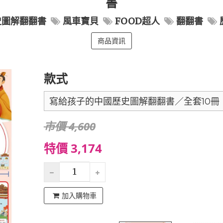
書
史圖解翻翻書
風車寶貝
FOOD超人
翻翻書
商品資訊
款式
寫給孩子的中國歷史圖解翻翻書／全套10冊
市價 4,600
特價 3,174
加入購物車