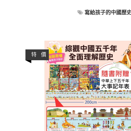
寫給孩子的中國歷
特 價