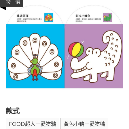
特 價
款式
FOOD超人－愛塗鴉
黃色小鴨－愛塗鴨