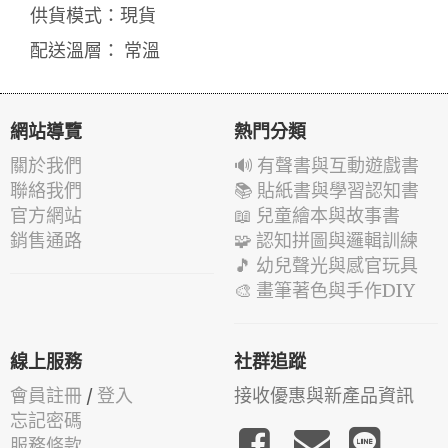
供貨模式：現貨
配送溫層： 常溫
網站導覽
熱門分類
關於我們
🔊 有聲書與互動遊戲書
聯絡我們
📚 貼紙書與學習認知書
官方網站
📖 兒童繪本與故事書
銷售通路
🧩 認知拼圖與邏輯訓練
🎵 幼兒聲光與感官玩具
🎨 畫筆著色與手作DIY
線上服務
社群追蹤
會員註冊
/
登入
接收優惠與新產品資訊
忘記密碼
服務條款