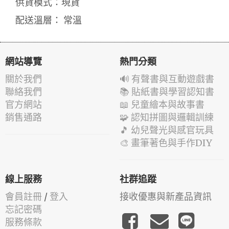
供貨模式：現貨
配送溫層： 常溫
網站導覽
熱門分類
關於我們
🔊 有聲書與互動遊戲書
聯絡我們
📚 貼紙書與學習認知書
官方網站
📖 兒童繪本與故事書
銷售通路
🧩 認知拼圖與邏輯訓練
🎵 幼兒聲光與感官玩具
🎨 畫筆著色與手作DIY
線上服務
社群追蹤
會員註冊
/
登入
接收優惠與新產品資訊
忘記密碼
服務條款