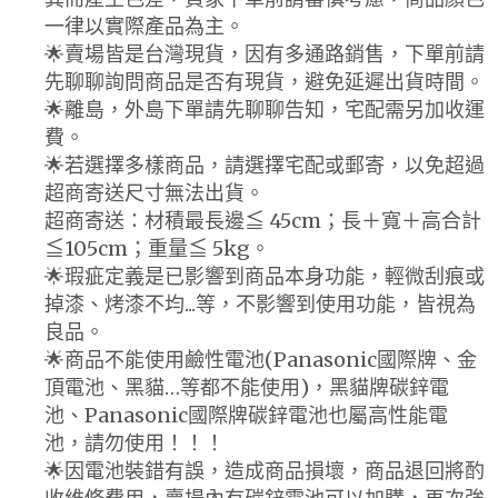
一律以實際產品為主。
🌟賣場皆是台灣現貨，因有多通路銷售，下單前請
先聊聊詢問商品是否有現貨，避免延遲出貨時間。
🌟離島，外島下單請先聊聊告知，宅配需另加收運
費。
🌟若選擇多樣商品，請選擇宅配或郵寄，以免超過
超商寄送尺寸無法出貨。
超商寄送：材積最長邊≦ 45cm；長＋寬＋高合計
≦105cm；重量≦ 5kg。
🌟瑕疵定義是已影響到商品本身功能，輕微刮痕或
掉漆、烤漆不均...等，不影響到使用功能，皆視為
良品。
🌟商品不能使用鹼性電池(Panasonic國際牌、金
頂電池、黑貓…等都不能使用)，黑貓牌碳鋅電
池、Panasonic國際牌碳鋅電池也屬高性能電
池，請勿使用！！！
🌟因電池裝錯有誤，造成商品損壞，商品退回將酌