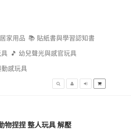
與居家用品
📚 貼紙書與學習認知書
玩具
🎵 幼兒聲光與感官玩具
外與動感玩具
搜尋
動物捏捏 整人玩具 解壓