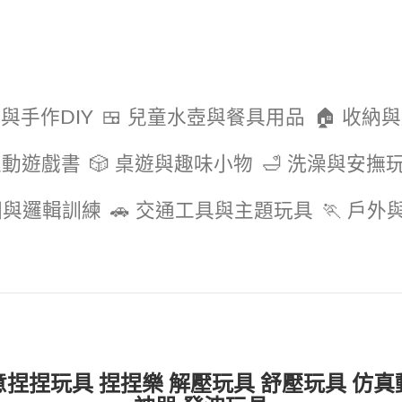
色與手作DIY
🍱 兒童水壺與餐具用品
🏠 收納
互動遊戲書
🎲 桌遊與趣味小物
🛁 洗澡與安撫
圖與邏輯訓練
🚗 交通工具與主題玩具
🏃 戶
意捏捏玩具 捏捏樂 解壓玩具 舒壓玩具 仿真