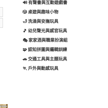
🔊 有聲書與互動遊戲書
樂
🎲 桌遊與趣味小物
🛁 洗澡與安撫玩具
樂
🎵 幼兒聲光與感官玩具
🎭 家家酒與職業扮演組
🧩 認知拼圖與邏輯訓練
🚗 交通工具與主題玩具
🏃 戶外與動感玩具