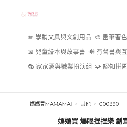
媽媽買MAMAMAI
✏️ 學齡文具與文創用品
🎨 畫筆著
📖 兒童繪本與故事書
🔊 有聲書與
🎭 家家酒與職業扮演組
🧩 認知拼
媽媽買MAMAMAI
其他
000390
媽媽買 爆眼捏捏樂 創