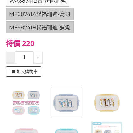
WA68741B吉伊卡哇-藍
MF68741A貓福珊迪-壽司
MF68741B貓福珊迪-鯊魚
特價 220
加入購物車