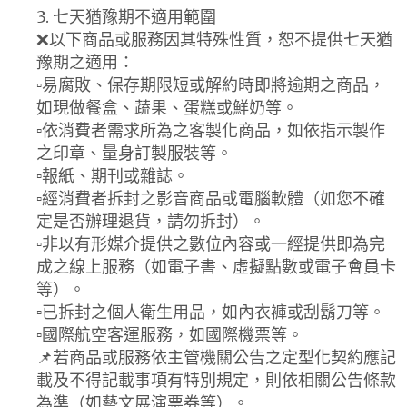
3. 七天猶豫期不適用範圍
❌以下商品或服務因其特殊性質，恕不提供七天猶
豫期之適用：
▫️易腐敗、保存期限短或解約時即將逾期之商品，
如現做餐盒、蔬果、蛋糕或鮮奶等。
▫️依消費者需求所為之客製化商品，如依指示製作
之印章、量身訂製服裝等。
▫️報紙、期刊或雜誌。
▫️經消費者拆封之影音商品或電腦軟體（如您不確
定是否辦理退貨，請勿拆封）。
▫️非以有形媒介提供之數位內容或一經提供即為完
成之線上服務（如電子書、虛擬點數或電子會員卡
等）。
▫️已拆封之個人衛生用品，如內衣褲或刮鬍刀等。
▫️國際航空客運服務，如國際機票等。
📌若商品或服務依主管機關公告之定型化契約應記
載及不得記載事項有特別規定，則依相關公告條款
為準（如藝文展演票券等）。