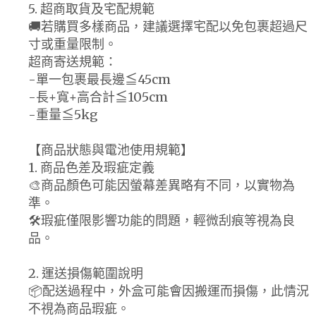
5. 超商取貨及宅配規範
🚚若購買多樣商品，建議選擇宅配以免包裹超過尺
寸或重量限制。
超商寄送規範：
-單一包裹最長邊≦45cm
-長+寬+高合計≦105cm
-重量≦5kg
【商品狀態與電池使用規範】
1. 商品色差及瑕疵定義
🎨商品顏色可能因螢幕差異略有不同，以實物為
準。
🛠️瑕疵僅限影響功能的問題，輕微刮痕等視為良
品。
2. 運送損傷範圍說明
📦配送過程中，外盒可能會因搬運而損傷，此情況
不視為商品瑕疵。