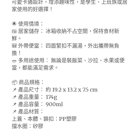
可愛卡通設計，增添趣味性，是學生、上班族或居
家使用的好選擇！
🌟 使用情境：
🍱 居家儲存： 冰箱收納不占空間，保持食材新
鮮。
🎒 外帶便當： 四面緊扣不漏湯，外出攜帶無負
擔！
🥗 多用途使用： 無論是裝飯菜、沙拉、水果或便
當，都能滿足需求。
📦 商品規格：
📌 產品尺寸： 約 19.2 x 13.2 x 7.5 cm
📌 產品重量： 174g
📌 產品容量： 900ml
📌 產品材質：
上蓋、本體、鎖扣：PP塑膠
擋水圈：矽膠