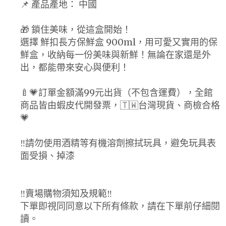
📌 產品產地： 中國
🎁 鎖住美味，從這盒開始！
選擇 鮮扣長方保鮮盒 900ml，用可愛又實用的保
鮮盒，收納每一份美味與新鮮！無論在家還是外
出，都能帶來安心與便利！
🍼💗訂單金額滿99元出貨（不包含運費），全館
商品皆由蝦皮代開發票，🇹🇼台灣現貨、商檢合格
💗
‼️請勿使用酒精等有機溶劑擦拭玩具，避免玩具表
面受損、掉漆
‼️賣場購物須知及規範‼️
下單即視同同意以下所有條款，請在下單前仔細閱
讀。