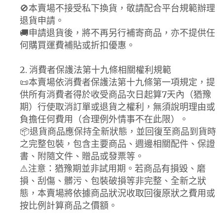
🚫本賣場不接受私下換貨，敬請配合平台規範辦理
退貨申請。
🚚申請退貨後，將不再另行補寄商品，亦不提供任
何購買運費補貼或折扣優惠。
2. 消費者保護法第十九條相關權利規範
📜本賣場依消費者保護法第十九條第一項規定，提
供所有消費者得於收受商品次日起算7天內（猶豫
期）行使取消訂單或退貨之權利，無須說明理由或
負擔任何費用（合理例外情事不在此限）。
📦退貨商品應保持全新狀態，並回復至商品到貨時
之完整包裝，包含主要商品、週邊相關配件、保證
書、附隨文件、贈品或發票等。
⚠️注意：猶豫期並非試用期。若商品有損毀、磨
損、刮傷、髒污、包裝破損等非完整、全新之狀
態，本賣場將依據商品狀況收取回復原狀之費用或
按比例計算商品之價額。