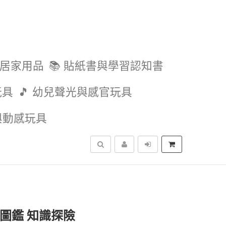
與居家用品
📚 貼紙書與學習認知書
玩具
🎵 幼兒聲光與感官玩具
外與動感玩具
搜尋
 圖鑑 知識探險