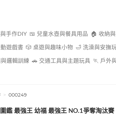
色與手作DIY
🍱 兒童水壺與餐具用品
🏠 收納
互動遊戲書
🎲 桌遊與趣味小物
🛁 洗澡與安撫
圖與邏輯訓練
🚗 交通工具與主題玩具
🏃 戶
書
000249
圖鑑 最強王 幼福 最強王 NO.1爭奪淘汰賽