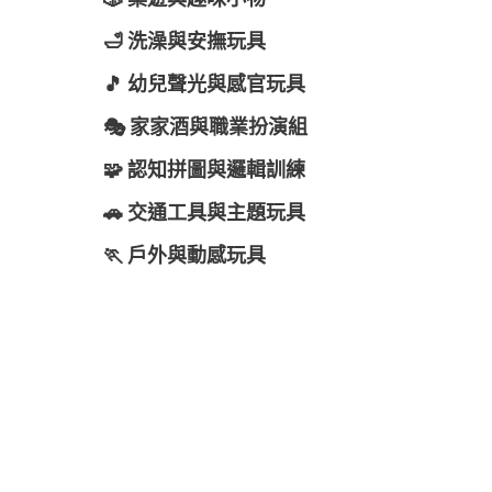
🎲 桌遊與趣味小物
🛁 洗澡與安撫玩具
🎵 幼兒聲光與感官玩具
🎭 家家酒與職業扮演組
🧩 認知拼圖與邏輯訓練
🚗 交通工具與主題玩具
🏃 戶外與動感玩具