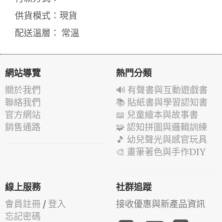
供貨模式：現貨
配送溫層： 常溫
網站導覽
熱門分類
關於我們
🔊 有聲書與互動遊戲書
聯絡我們
📚 貼紙書與學習認知書
官方網站
📖 兒童繪本與故事書
銷售通路
🧩 認知拼圖與邏輯訓練
🎵 幼兒聲光與感官玩具
🎨 畫筆著色與手作DIY
線上服務
社群追蹤
會員註冊
/
登入
接收優惠與新產品資訊
忘記密碼