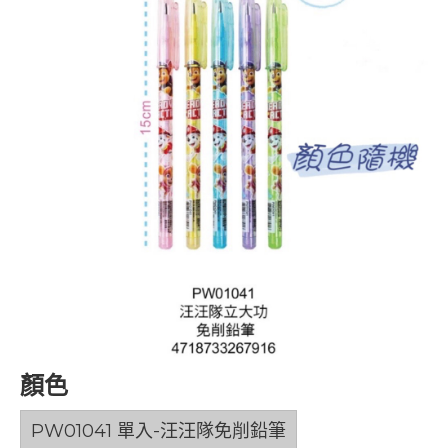
顏色
PW01041 單入-汪汪隊免削鉛筆