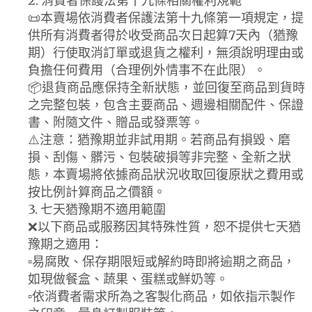
2. 消費者保護法第十九條相關權利規範
📜本賣場依消費者保護法第十九條第一項規定，提
供所有消費者得於收受商品次日起算7天內（猶豫
期）行使取消訂單或退貨之權利，無須說明理由或
負擔任何費用（合理例外情事不在此限）。
📦退貨商品應保持全新狀態，並回復至商品到貨時
之完整包裝，包含主要商品、週邊相關配件、保證
書、附隨文件、贈品或發票等。
⚠️注意：猶豫期並非試用期。若商品有損毀、磨
損、刮傷、髒污、包裝破損等非完整、全新之狀
態，本賣場將依據商品狀況收取回復原狀之費用或
按比例計算商品之價額。
3. 七天猶豫期不適用範圍
❌以下商品或服務因其特殊性質，恕不提供七天猶
豫期之適用：
▫️易腐敗、保存期限短或解約時即將逾期之商品，
如現做餐盒、蔬果、蛋糕或鮮奶等。
▫️依消費者需求所為之客製化商品，如依指示製作