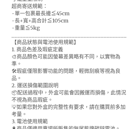
超商寄送規範：
-單一包裹最長邊≦45cm
-長+寬+高合計≦105cm
-重量≦5kg
________________________________________
【商品狀態與電池使用規範】
1. 商品色差及瑕疵定義
🎨商品顏色可能因螢幕差異略有不同，以實物為
準。
🛠️瑕疵僅限影響功能的問題，輕微刮痕等視為良
品。
2. 運送損傷範圍說明
📦配送過程中，外盒可能會因搬運而損傷，此情況
不視為商品瑕疵。
💡如果您對外盒的完整性有要求，請在購買前多加
考量。
3. 電池使用規範
🔋商品僅適用賣場所販售的無尾熊牌碳鋅電池。