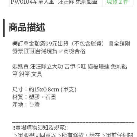
PW01044 單入🔺-汪汪隊 免削鉛筆
現貨 2 件
商品描述
🚚訂單金額滿99元出貨（不包含運費） 🧾全館附
發票 🇹🇼台灣現貨 ✅商檢合格
媽媽買 汪汪隊立大功 吉伊卡哇 貓福珊迪 免削鉛
筆 鉛筆 文具
尺寸：約15x0.8cm (單支)
材質：塑膠、石墨
產地：台灣
________________________________________
‼️賣場購物須知及規範‼️
下單即視同同意以下所有條款，請在下單前仔細閱